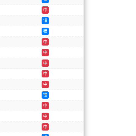
中
错
错
中
中
中
中
中
错
中
中
中