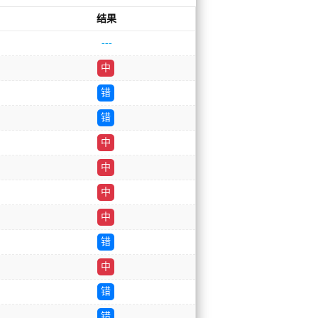
结果
---
中
错
错
中
中
中
中
错
中
错
错