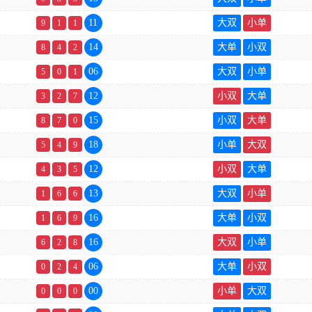
11
大双
小单
9
1
1
14
大单
小双
8
4
2
06
大双
小单
5
0
1
12
小双
大单
3
2
7
15
小双
大单
8
7
0
18
小单
大双
5
4
9
12
小双
大单
4
3
5
13
大双
小单
1
6
6
16
大单
小双
1
6
9
16
大双
小单
6
2
8
06
大单
小双
0
2
4
00
小单
大双
0
0
0