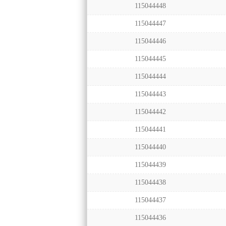
115044448
115044447
115044446
115044445
115044444
115044443
115044442
115044441
115044440
115044439
115044438
115044437
115044436