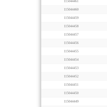
115044461
115044460
115044459
115044458
115044457
115044456
115044455
115044454
115044453
115044452
115044451
115044450
115044449