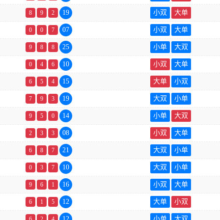
19
小双
大单
8
9
2
07
小双
大单
0
0
7
25
小单
大双
9
8
8
10
小双
大单
0
4
6
15
大单
小双
6
5
4
19
大双
小单
7
9
3
14
小单
大双
9
5
0
08
小双
大单
2
3
3
21
大双
小单
6
8
7
10
大双
小单
0
3
7
16
小双
大单
9
6
1
12
大单
小双
6
1
5
12
小单
大双
6
2
4