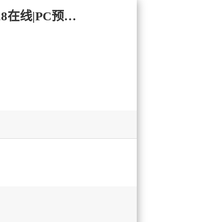
台湾28预测 易记网址:28yc.com 加拿大PC预测网-加拿大28在线|PC预测结果咪牌|加拿大28预测_极致火热优质的免费预测