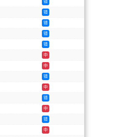
错
错
错
错
错
中
中
错
中
错
中
错
中