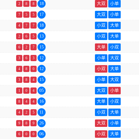
18
大双
小单
2
8
8
17
大双
小单
7
5
5
18
小双
大单
4
7
7
13
小双
大单
2
6
5
15
大单
小双
6
2
7
12
小单
大双
3
6
3
12
小双
大单
4
8
0
15
小单
大双
3
8
4
05
大双
小单
1
0
4
16
大单
小双
8
4
4
11
小双
大单
4
2
5
26
大双
小单
9
8
9
06
小双
大单
6
0
0