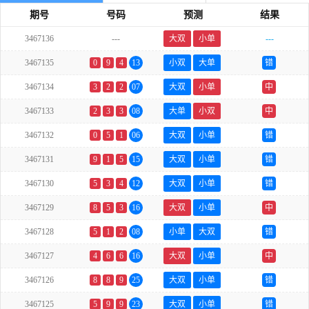
期号
号码
预测
结果
3467136
---
大双
小单
---
3467135
0
9
4
13
小双
大单
错
3467134
3
2
2
07
大双
小单
中
3467133
2
3
3
08
大单
小双
中
3467132
0
5
1
06
大双
小单
错
3467131
9
1
5
15
大双
小单
错
3467130
5
3
4
12
大双
小单
错
3467129
8
5
3
16
大双
小单
中
3467128
5
1
2
08
小单
大双
错
3467127
4
6
6
16
大双
小单
中
3467126
8
8
9
25
大双
小单
错
3467125
5
9
9
23
大双
小单
错