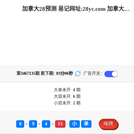
加拿大28预测 易记网址:28yc.com 加拿大PC预测网-加拿大28在线|PC预测结果咪牌|加拿大28预测_极致火热优质的免费预测
第
3467135
期 距下期:
03
分
06
秒
广告开关：
大单
未开:
4
期
大双
未开:
6
期
小双
未开:
2
期
0
9
4
13
小
单
咪牌
+
+
=
-