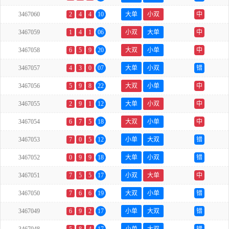
3467060
2
4
4
10
大单
小双
中
3467059
1
4
1
06
小双
大单
中
3467058
6
5
9
20
大双
小单
中
3467057
4
3
0
07
大单
小双
错
3467056
5
9
8
22
大双
小单
中
3467055
2
9
1
12
大单
小双
中
3467054
6
7
5
18
大双
小单
中
3467053
7
0
5
12
小单
大双
错
3467052
0
9
9
18
大单
小双
错
3467051
7
5
5
17
小双
大单
中
3467050
7
6
6
19
大双
小单
错
3467049
6
9
2
17
小单
大双
错