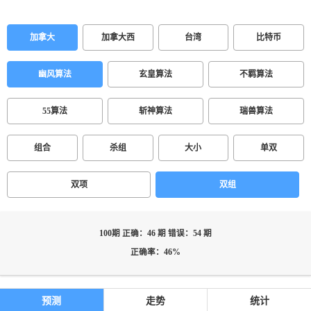
加拿大
加拿大西
台湾
比特币
幽风算法
玄皇算法
不羁算法
55算法
斩神算法
瑞兽算法
组合
杀组
大小
单双
双项
双组
100期 正确：46 期 错误：54 期
正确率：46%
预测
走势
统计