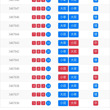
3467048
5
8
4
17
小单
大双
错
3467047
1
1
6
08
大双
小单
错
3467046
0
2
6
08
小单
大双
错
3467045
5
6
7
18
大单
小双
错
3467044
7
2
2
11
小双
大单
错
3467043
1
8
1
10
大单
小双
中
3467042
6
8
6
20
小单
大双
中
3467041
2
9
8
19
小单
大双
错
3467040
5
4
3
12
小双
大单
中
3467039
9
0
4
13
小单
大双
中
3467038
4
8
2
14
小双
大单
错
3467037
2
7
6
15
大双
小单
错
3467036
5
7
3
15
小双
大单
中