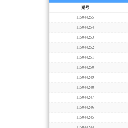
期号
115044255
115044254
115044253
115044252
115044251
115044250
115044249
115044248
115044247
115044246
115044245
115044244