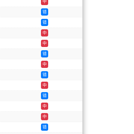
中
错
错
中
中
错
中
错
中
错
中
中
错