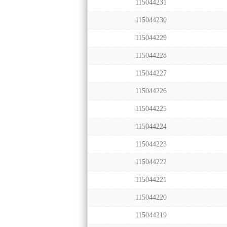
115044231
115044230
115044229
115044228
115044227
115044226
115044225
115044224
115044223
115044222
115044221
115044220
115044219