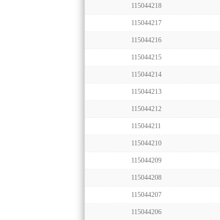
115044218
115044217
115044216
115044215
115044214
115044213
115044212
115044211
115044210
115044209
115044208
115044207
115044206