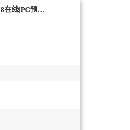
台湾28预测 易记网址:28yc.com 加拿大PC预测网-加拿大28在线|PC预测结果咪牌|加拿大28预测_极致火热优质的免费预测