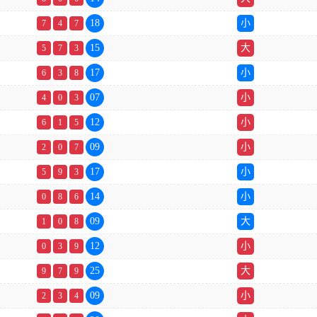
18
小
7
4
7
15
大
5
7
3
17
小
6
3
8
07
小
4
0
3
12
小
6
1
5
09
小
2
0
7
17
小
5
9
3
14
小
0
8
6
09
大
1
0
8
12
小
0
3
9
25
大
9
7
9
09
小
2
3
4