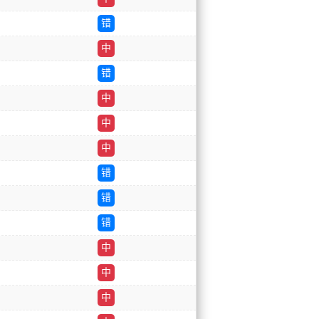
错
中
错
中
中
中
错
错
错
中
中
中