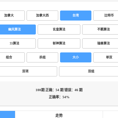
加拿大
加拿大西
台湾
比特币
幽风算法
玄皇算法
不羁算法
55算法
斩神算法
瑞兽算法
组合
杀组
大小
单双
双项
双组
100期 正确：54 期 错误：46 期
正确率：54%
走势