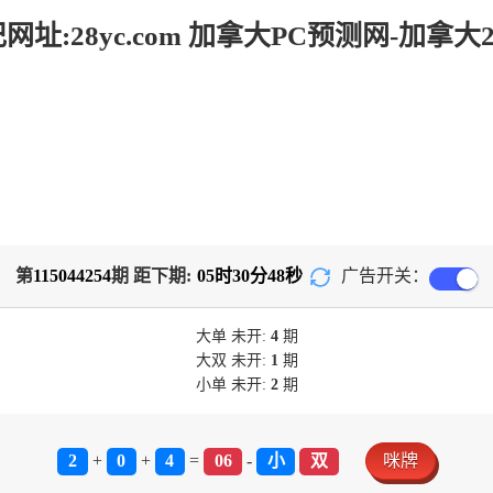
第
115044254
期 距下期:
05
时
30
分
48
秒
广告开关：
大单
未开:
4
期
大双
未开:
1
期
小单
未开:
2
期
2
+
0
+
4
=
06
-
小
双
咪牌