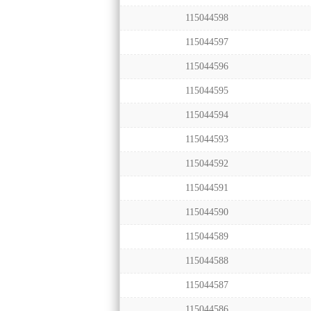
115044598
115044597
115044596
115044595
115044594
115044593
115044592
115044591
115044590
115044589
115044588
115044587
115044586