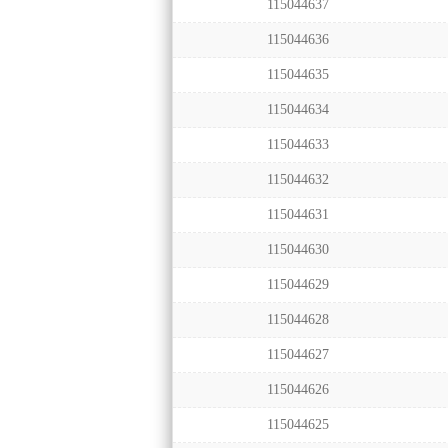
115044637
115044636
115044635
115044634
115044633
115044632
115044631
115044630
115044629
115044628
115044627
115044626
115044625