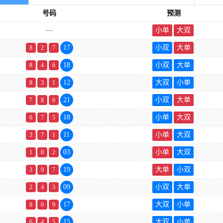
号码
预测
---
小单
大双
17
小双
大单
8
2
7
18
小双
大单
8
4
6
12
大双
小单
8
3
1
21
小双
大单
7
8
6
18
小单
大双
6
7
5
11
小单
大双
3
7
1
03
小单
大双
1
0
2
19
大单
小双
3
9
7
09
小双
大单
2
4
3
17
大双
小单
8
0
9
15
大双
小单
6
4
5