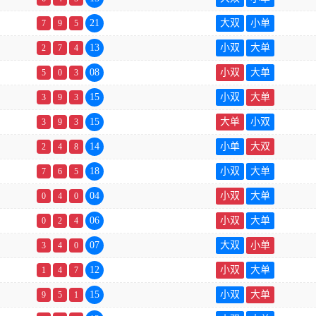
21
大双
小单
7
9
5
13
小双
大单
2
7
4
08
小双
大单
5
0
3
15
小双
大单
3
9
3
15
大单
小双
3
9
3
14
小单
大双
2
4
8
18
小双
大单
7
6
5
04
小双
大单
0
4
0
06
小双
大单
0
2
4
07
大双
小单
3
4
0
12
小双
大单
1
4
7
15
小双
大单
9
5
1