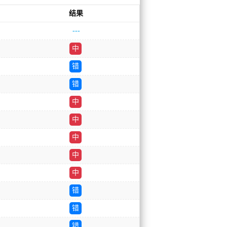
结果
---
中
错
错
中
中
中
中
中
错
错
错