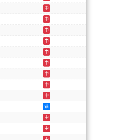
中
中
中
中
中
中
中
中
中
错
中
中
中