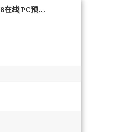
台湾28预测 易记网址:28yc.com 加拿大PC预测网-加拿大28在线|PC预测结果咪牌|加拿大28预测_极致火热优质的免费预测