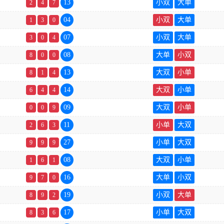
13
小双
大单
2
4
7
04
小双
大单
1
3
0
07
小双
大单
3
0
4
08
大单
小双
8
0
0
13
大双
小单
8
1
4
14
大双
小单
6
4
4
09
大双
小单
0
0
9
11
小单
大双
2
6
3
27
小单
大双
9
9
9
08
大双
小单
1
6
1
16
大单
小双
9
7
0
19
小双
大单
8
9
2
17
小单
大双
8
3
6