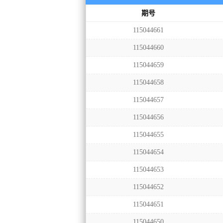
期号
115044661
115044660
115044659
115044658
115044657
115044656
115044655
115044654
115044653
115044652
115044651
115044650