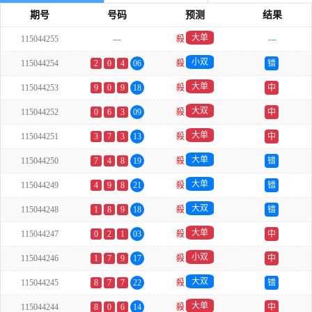
期号
号码
预测
结果
大单
115044255
---
殺
---
小双
115044254
2
0
4
06
殺
错
大单
115044253
9
0
9
18
殺
中
大双
115044252
0
6
3
09
殺
中
大单
115044251
3
7
3
13
殺
中
大单
115044250
7
4
8
19
殺
错
大单
115044249
4
9
8
21
殺
错
大双
115044248
1
8
9
18
殺
错
大单
115044247
0
2
1
03
殺
中
小双
115044246
1
7
9
17
殺
中
大双
115044245
8
7
7
22
殺
错
大单
115044244
8
0
6
14
殺
中