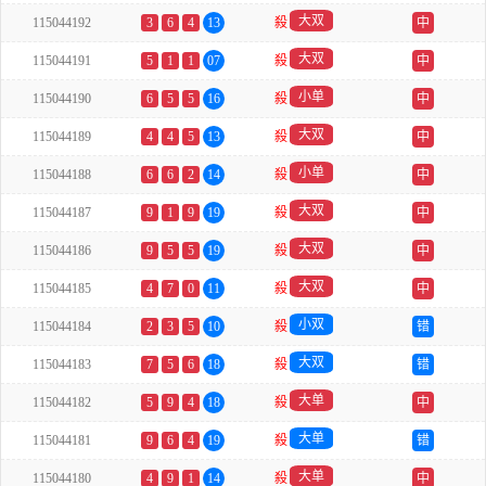
大双
115044192
3
6
4
13
殺
中
大双
115044191
5
1
1
07
殺
中
小单
115044190
6
5
5
16
殺
中
大双
115044189
4
4
5
13
殺
中
小单
115044188
6
6
2
14
殺
中
大双
115044187
9
1
9
19
殺
中
大双
115044186
9
5
5
19
殺
中
大双
115044185
4
7
0
11
殺
中
小双
115044184
2
3
5
10
殺
错
大双
115044183
7
5
6
18
殺
错
大单
115044182
5
9
4
18
殺
中
大单
115044181
9
6
4
19
殺
错
大单
115044180
4
9
1
14
殺
中