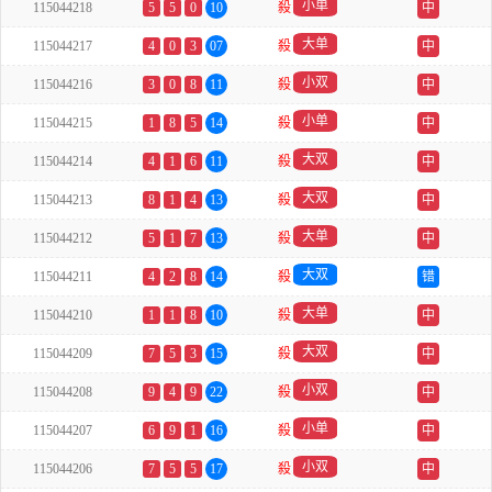
小单
115044218
5
5
0
10
殺
中
大单
115044217
4
0
3
07
殺
中
小双
115044216
3
0
8
11
殺
中
小单
115044215
1
8
5
14
殺
中
大双
115044214
4
1
6
11
殺
中
大双
115044213
8
1
4
13
殺
中
大单
115044212
5
1
7
13
殺
中
大双
115044211
4
2
8
14
殺
错
大单
115044210
1
1
8
10
殺
中
大双
115044209
7
5
3
15
殺
中
小双
115044208
9
4
9
22
殺
中
小单
115044207
6
9
1
16
殺
中
小双
115044206
7
5
5
17
殺
中