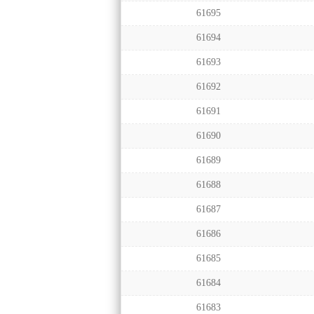
61695
61694
61693
61692
61691
61690
61689
61688
61687
61686
61685
61684
61683