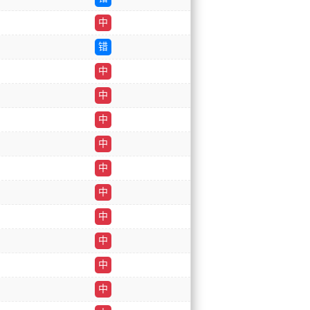
中
错
中
中
中
中
中
中
中
中
中
中