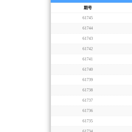
期号
61745
61744
61743
61742
61741
61740
61739
61738
61737
61736
61735
61734