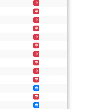
中
中
中
中
中
中
中
中
中
中
错
中
错