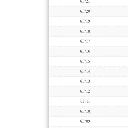
61721
61720
61719
61718
61717
61716
61715
61714
61713
61712
61711
61710
61709