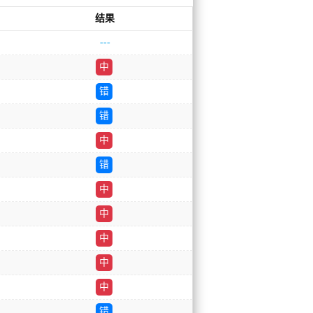
结果
---
中
错
错
中
错
中
中
中
中
中
错