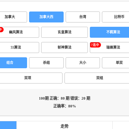
加拿大
加拿大西
台湾
比特币
幽风算法
玄皇算法
不羁算法
55算法
斩神算法
瑞兽算法
组合
杀组
大小
单双
双项
双组
100期 正确：80 期 错误：20 期
正确率：80%
走势