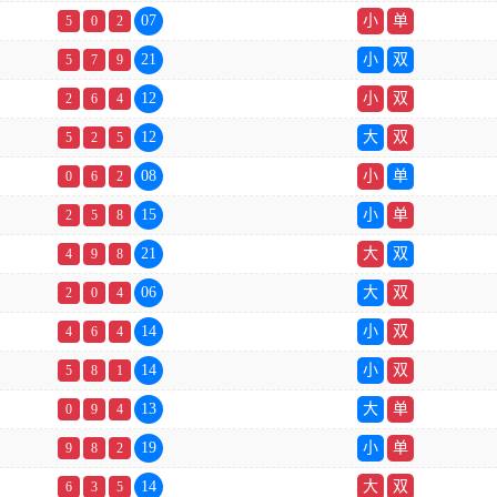
07
小
单
5
0
2
21
小
双
5
7
9
12
小
双
2
6
4
12
大
双
5
2
5
08
小
单
0
6
2
15
小
单
2
5
8
21
大
双
4
9
8
06
大
双
2
0
4
14
小
双
4
6
4
14
小
双
5
8
1
13
大
单
0
9
4
19
小
单
9
8
2
14
大
双
6
3
5