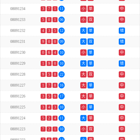
08091234
3
7
1
11
小
单
中
08091233
5
0
1
06
小
双
中
08091232
4
3
5
12
大
单
错
08091231
9
0
0
09
大
双
错
08091230
0
6
4
10
小
单
中
08091229
1
9
0
10
大
单
错
08091228
9
5
8
22
大
双
中
08091227
1
7
8
16
大
单
中
08091226
3
5
9
17
大
单
中
08091225
3
4
3
10
小
单
中
08091224
5
2
4
11
大
单
中
08091223
7
2
1
10
小
双
中