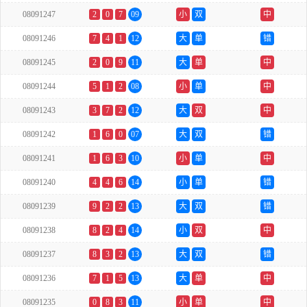
08091247
2
0
7
09
小
双
中
08091246
7
4
1
12
大
单
错
08091245
2
0
9
11
大
单
中
08091244
5
1
2
08
小
单
中
08091243
3
7
2
12
大
双
中
08091242
1
6
0
07
大
双
错
08091241
1
6
3
10
小
单
中
08091240
4
4
6
14
小
单
错
08091239
9
2
2
13
大
双
错
08091238
8
2
4
14
小
双
中
08091237
8
3
2
13
大
双
错
08091236
7
1
5
13
大
单
中
08091235
0
8
3
11
小
单
中