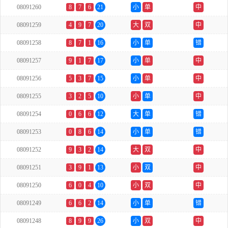
08091260
8
7
6
21
小
单
中
08091259
4
9
7
20
大
双
中
08091258
8
7
1
16
小
单
错
08091257
9
1
7
17
小
单
中
08091256
5
3
7
15
小
单
中
08091255
3
2
5
10
小
单
中
08091254
0
6
6
12
大
单
错
08091253
0
8
6
14
小
单
错
08091252
9
3
2
14
大
双
中
08091251
3
9
1
13
小
双
中
08091250
6
0
4
10
小
双
中
08091249
6
6
2
14
小
单
错
08091248
8
9
9
26
小
双
中