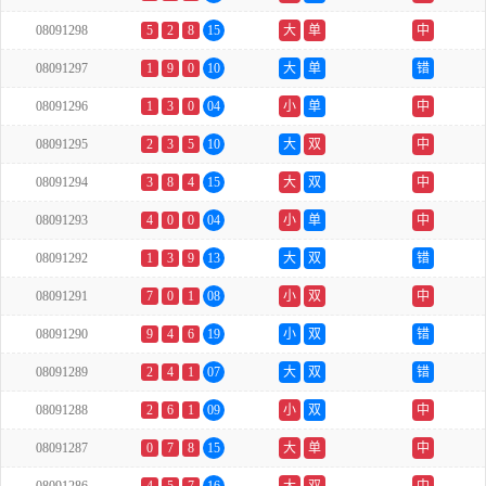
08091298
5
2
8
15
大
单
中
08091297
1
9
0
10
大
单
错
08091296
1
3
0
04
小
单
中
08091295
2
3
5
10
大
双
中
08091294
3
8
4
15
大
双
中
08091293
4
0
0
04
小
单
中
08091292
1
3
9
13
大
双
错
08091291
7
0
1
08
小
双
中
08091290
9
4
6
19
小
双
错
08091289
2
4
1
07
大
双
错
08091288
2
6
1
09
小
双
中
08091287
0
7
8
15
大
单
中