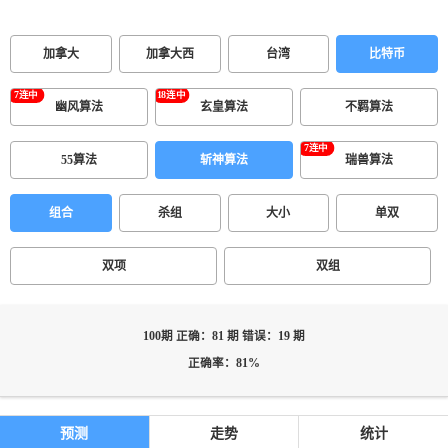
加拿大
加拿大西
台湾
比特币
幽风算法
玄皇算法
不羁算法
55算法
斩神算法
瑞兽算法
组合
杀组
大小
单双
双项
双组
100期 正确：81 期 错误：19 期
正确率：81%
预测
走势
统计