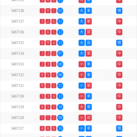
3467139
9
6
0
15
大
双
中
3467138
1
0
1
02
大
单
错
3467137
3
2
6
11
大
单
中
3467136
5
6
1
12
大
双
中
3467135
0
9
4
13
大
双
错
3467134
3
2
2
07
大
单
中
3467133
2
3
3
08
小
单
中
3467132
0
5
1
06
小
单
中
3467131
9
1
5
15
小
单
中
3467130
5
3
4
12
小
单
中
3467129
8
5
3
16
大
单
中
3467128
5
1
2
08
小
双
中
3467127
4
6
6
16
小
单
错