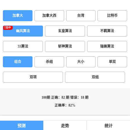
加拿大
加拿大西
台湾
比特币
幽风算法
玄皇算法
不羁算法
55算法
斩神算法
瑞兽算法
组合
杀组
大小
单双
双项
双组
100期 正确：82 期 错误：18 期
正确率：82%
预测
走势
统计