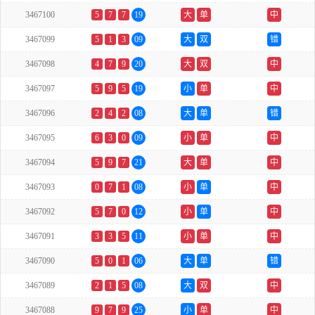
3467100
5
7
7
19
大
单
中
3467099
5
1
3
09
大
双
错
3467098
4
7
9
20
大
双
中
3467097
5
9
5
19
小
单
中
3467096
2
4
2
08
大
单
错
3467095
6
3
0
09
小
单
中
3467094
5
9
7
21
大
单
中
3467093
0
7
1
08
小
单
中
3467092
5
7
0
12
小
单
中
3467091
3
3
5
11
小
单
中
3467090
5
0
1
06
大
单
错
3467089
2
1
5
08
大
双
中
3467088
9
7
9
25
小
单
中