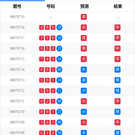
期号
号码
预测
结果
08070719
---
单
---
08070718
4
8
6
18
大
中
08070717
5
3
8
16
双
中
08070716
9
5
9
23
单
中
08070715
7
4
3
14
大
中
08070714
6
0
2
08
大
错
08070713
5
0
5
10
单
错
08070712
5
6
6
17
小
错
08070711
6
2
1
09
小
中
08070710
9
9
7
25
小
错
08070709
3
0
5
08
小
中
08070708
0
1
9
10
大
错