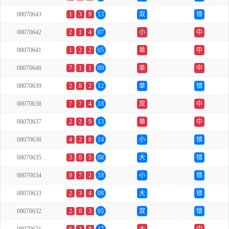
08070643
1
3
9
13
双
错
08070642
2
1
4
07
小
中
08070641
1
2
2
05
单
中
08070640
7
1
1
09
单
中
08070639
2
8
2
12
单
错
08070638
7
7
4
18
双
中
08070637
2
2
9
13
单
中
08070636
4
2
8
14
小
错
08070635
3
0
5
08
大
错
08070634
9
7
2
18
小
错
08070633
2
3
4
09
大
错
08070632
2
0
3
05
双
错