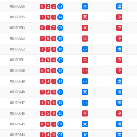
08070656
0
2
2
04
大
错
08070655
2
9
3
14
双
中
08070654
0
1
7
08
双
中
08070653
7
6
6
19
单
中
08070652
3
7
8
18
小
错
08070651
4
9
4
17
单
中
08070650
0
9
3
12
小
中
08070649
3
4
7
14
小
错
08070648
7
4
0
11
双
错
08070647
4
3
8
15
小
错
08070646
2
5
8
15
单
中
08070645
0
6
3
09
大
错
08070644
1
4
0
05
双
错