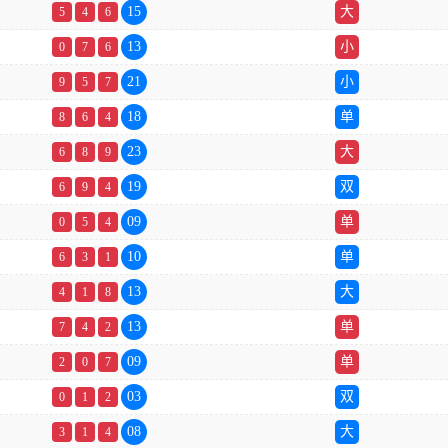
15
大
5
4
6
13
小
0
7
6
21
小
9
5
7
18
单
8
6
4
23
大
6
8
9
19
双
6
9
4
09
单
0
5
4
10
单
6
3
1
13
大
4
1
8
13
单
7
4
2
09
单
2
0
7
03
双
0
1
2
08
大
3
1
4