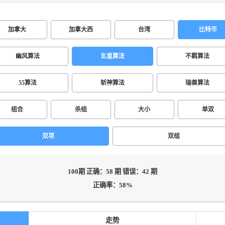
加拿大
加拿大西
台湾
比特币
幽风算法
玄皇算法
不羁算法
55算法
斩神算法
瑞兽算法
组合
杀组
大小
单双
双项
双组
100期 正确：58 期 错误：42 期
正确率：58%
走势