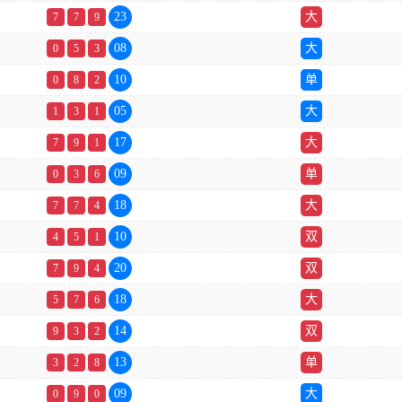
23
大
7
7
9
08
大
0
5
3
10
单
0
8
2
05
大
1
3
1
17
大
7
9
1
09
单
0
3
6
18
大
7
7
4
10
双
4
5
1
20
双
7
9
4
18
大
5
7
6
14
双
9
3
2
13
单
3
2
8
09
大
0
9
0