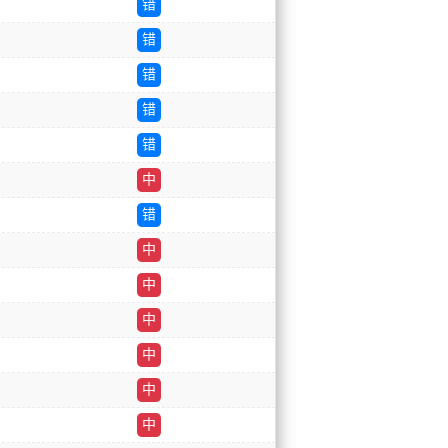
错
错
错
错
错
中
错
中
中
中
中
中
中