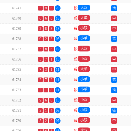
大双
61741
5
9
6
20
殺
错
大单
61740
6
6
6
18
殺
中
小双
61739
2
8
3
13
殺
中
小单
61738
0
2
3
05
殺
错
大双
61737
5
8
6
19
殺
中
小双
61736
5
7
1
13
殺
中
大单
61735
7
3
1
11
殺
中
小单
61734
2
7
2
11
殺
错
小单
61733
2
1
8
11
殺
错
小双
61732
9
6
0
15
殺
中
小双
61731
3
1
4
08
殺
错
小双
61730
5
2
0
07
殺
中
大双