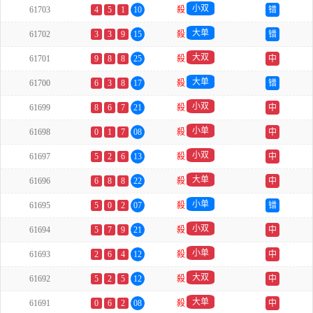
小双
61703
4
5
1
10
殺
错
大单
61702
3
3
9
15
殺
错
大双
61701
9
8
8
25
殺
中
大单
61700
6
3
8
17
殺
错
小双
61699
8
6
7
21
殺
中
小单
61698
0
1
7
08
殺
中
小双
61697
5
2
6
13
殺
中
大单
61696
6
8
8
22
殺
中
小单
61695
5
0
2
07
殺
错
小双
61694
5
7
9
21
殺
中
小单
61693
2
6
4
12
殺
中
大双
61692
5
2
5
12
殺
中
大单
61691
0
6
2
08
殺
中