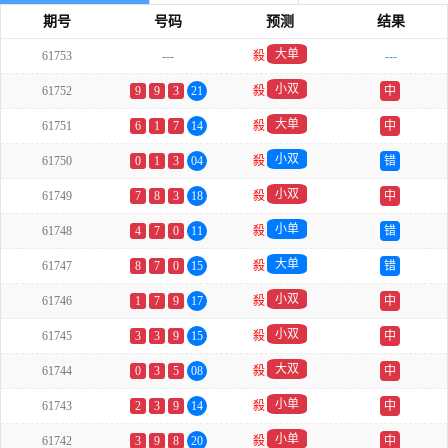
期号
号码
预测
结果
大单
61753
---
殺
---
小双
61752
9
9
3
21
殺
中
大单
61751
6
1
7
14
殺
中
小双
61750
0
1
3
04
殺
错
小双
61749
7
8
3
18
殺
中
小单
61748
4
7
0
11
殺
错
大单
61747
8
7
0
15
殺
错
小双
61746
1
7
9
17
殺
中
小双
61745
3
3
9
15
殺
中
大双
61744
0
3
5
08
殺
中
小单
61743
2
3
9
14
殺
中
小单
61742
3
9
8
20
殺
中