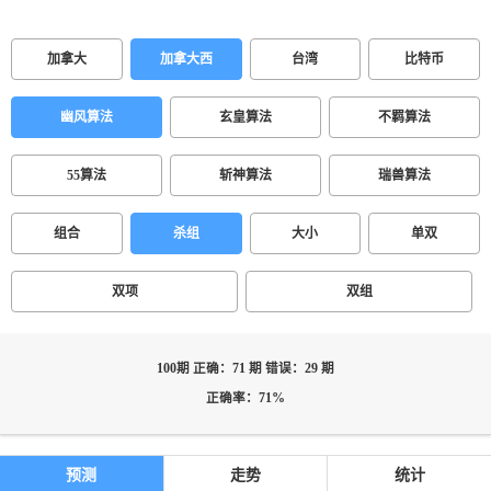
加拿大
加拿大西
台湾
比特币
幽风算法
玄皇算法
不羁算法
55算法
斩神算法
瑞兽算法
组合
杀组
大小
单双
双项
双组
100期 正确：71 期 错误：29 期
正确率：71%
预测
走势
统计