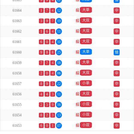
61665
9
9
4
22
殺
错
大单
61664
1
7
4
12
殺
中
大双
61663
3
9
7
19
殺
中
大双
61662
1
6
4
11
殺
中
大双
61661
6
0
4
10
殺
中
大单
61660
9
8
8
25
殺
错
大单
61659
7
7
4
18
殺
中
大双
61658
2
0
4
06
殺
中
小单
61657
8
9
5
22
殺
中
大双
61656
4
4
3
11
殺
中
小双
61655
2
5
9
16
殺
中
小双
61654
8
2
3
13
殺
中
小双
61653
6
0
1
07
殺
中