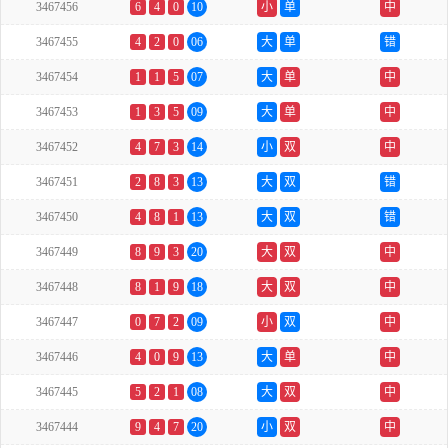
3467456
6
4
0
10
小
单
中
3467455
4
2
0
06
大
单
错
3467454
1
1
5
07
大
单
中
3467453
1
3
5
09
大
单
中
3467452
4
7
3
14
小
双
中
3467451
2
8
3
13
大
双
错
3467450
4
8
1
13
大
双
错
3467449
8
9
3
20
大
双
中
3467448
8
1
9
18
大
双
中
3467447
0
7
2
09
小
双
中
3467446
4
0
9
13
大
单
中
3467445
5
2
1
08
大
双
中
3467444
9
4
7
20
小
双
中