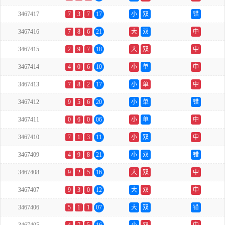
3467417
7
3
7
17
小
双
错
3467416
7
8
6
21
大
双
中
3467415
2
9
7
18
大
双
中
3467414
4
0
6
10
小
单
中
3467413
7
8
2
17
小
单
中
3467412
9
5
6
20
小
单
错
3467411
0
6
0
06
小
单
中
3467410
7
1
3
11
小
双
中
3467409
4
9
8
21
小
双
错
3467408
9
2
5
16
大
双
中
3467407
9
3
0
12
大
双
中
3467406
5
1
1
07
大
双
错