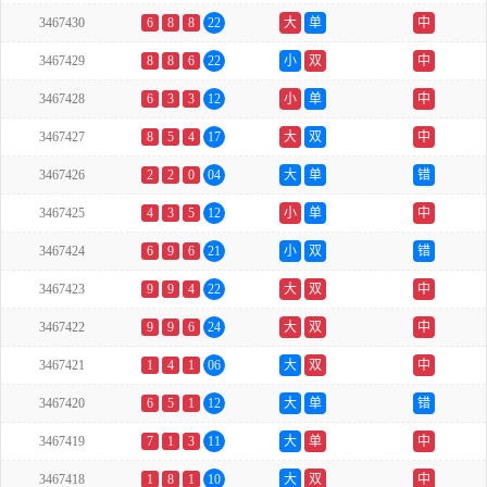
3467430
6
8
8
22
大
单
中
3467429
8
8
6
22
小
双
中
3467428
6
3
3
12
小
单
中
3467427
8
5
4
17
大
双
中
3467426
2
2
0
04
大
单
错
3467425
4
3
5
12
小
单
中
3467424
6
9
6
21
小
双
错
3467423
9
9
4
22
大
双
中
3467422
9
9
6
24
大
双
中
3467421
1
4
1
06
大
双
中
3467420
6
5
1
12
大
单
错
3467419
7
1
3
11
大
单
中
3467418
1
8
1
10
大
双
中