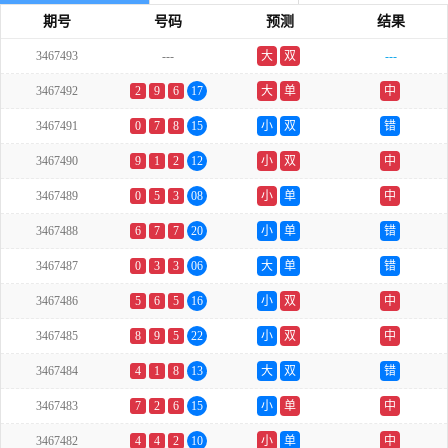
期号
号码
预测
结果
3467493
---
大
双
---
3467492
2
9
6
17
大
单
中
3467491
0
7
8
15
小
双
错
3467490
9
1
2
12
小
双
中
3467489
0
5
3
08
小
单
中
3467488
6
7
7
20
小
单
错
3467487
0
3
3
06
大
单
错
3467486
5
6
5
16
小
双
中
3467485
8
9
5
22
小
双
中
3467484
4
1
8
13
大
双
错
3467483
7
2
6
15
小
单
中
3467482
4
4
2
10
小
单
中