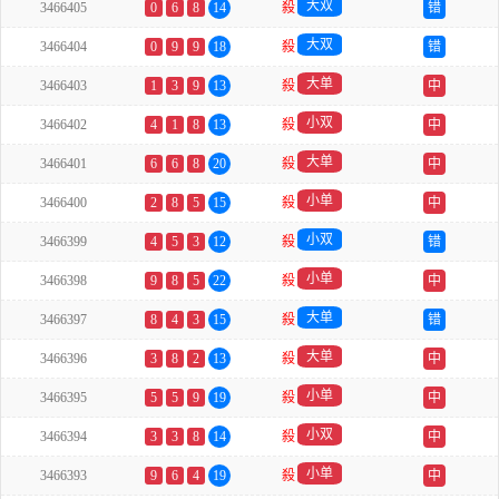
大双
3466405
0
6
8
14
殺
错
大双
3466404
0
9
9
18
殺
错
大单
3466403
1
3
9
13
殺
中
小双
3466402
4
1
8
13
殺
中
大单
3466401
6
6
8
20
殺
中
小单
3466400
2
8
5
15
殺
中
小双
3466399
4
5
3
12
殺
错
小单
3466398
9
8
5
22
殺
中
大单
3466397
8
4
3
15
殺
错
大单
3466396
3
8
2
13
殺
中
小单
3466395
5
5
9
19
殺
中
小双
3466394
3
3
8
14
殺
中
小单
3466393
9
6
4
19
殺
中