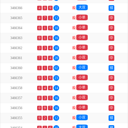
大双
3466366
4
9
9
22
殺
错
小单
3466365
4
7
1
12
殺
中
小单
3466364
0
1
9
10
殺
中
小单
3466363
9
1
6
16
殺
中
小单
3466362
3
3
4
10
殺
中
小双
3466361
7
9
4
20
殺
中
小双
3466360
1
1
0
02
殺
错
小单
3466359
9
5
9
23
殺
中
小单
3466358
6
4
4
14
殺
中
小双
3466357
8
3
5
16
殺
中
小单
3466356
0
9
7
16
殺
中
小双
3466355
9
2
1
12
殺
错
大双