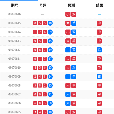
期号
号码
预测
结果
08070616
---
小
双
---
08070615
8
5
5
18
大
单
中
08070614
1
2
6
09
小
双
中
08070613
9
5
1
15
大
单
中
08070612
9
8
2
19
小
双
错
08070611
9
1
7
17
大
单
中
08070610
4
5
6
15
大
双
中
08070609
2
4
8
14
小
单
错
08070608
5
8
2
15
大
单
中
08070607
0
9
2
11
大
单
中
08070606
6
0
3
09
大
单
中
08070605
3
4
3
10
小
双
中