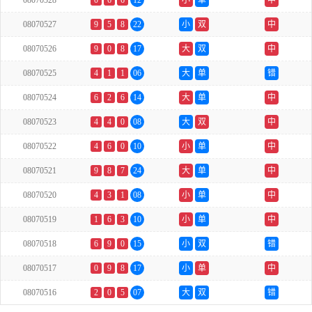
08070528
0
6
6
12
小
单
中
08070527
9
5
8
22
小
双
中
08070526
9
0
8
17
大
双
中
08070525
4
1
1
06
大
单
错
08070524
6
2
6
14
大
单
中
08070523
4
4
0
08
大
双
中
08070522
4
6
0
10
小
单
中
08070521
9
8
7
24
大
单
中
08070520
4
3
1
08
小
单
中
08070519
1
6
3
10
小
单
中
08070518
6
9
0
15
小
双
错
08070517
0
9
8
17
小
单
中
08070516
2
0
5
07
大
双
错