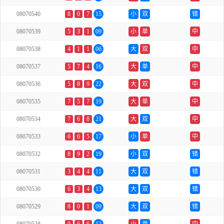
08070540
8
0
7
15
小
双
错
08070539
5
3
1
09
小
单
中
08070538
4
1
1
06
大
双
中
08070537
5
7
4
16
大
单
中
08070536
5
8
9
22
大
双
中
08070535
7
5
7
19
大
单
中
08070534
7
6
8
21
大
双
中
08070533
6
6
5
17
小
单
中
08070532
8
9
2
19
小
双
错
08070531
3
4
4
11
大
双
错
08070530
6
3
4
13
大
双
错
08070529
8
0
1
09
大
双
错