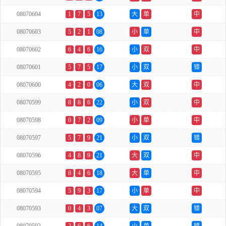
08070604
1
7
5
13
大
单
中
08070603
5
2
1
08
小
单
中
08070602
6
4
6
16
小
双
中
08070601
5
7
5
17
小
双
错
08070600
4
2
0
06
大
双
中
08070599
8
8
6
22
小
双
中
08070598
0
7
2
09
小
单
中
08070597
5
7
9
21
小
双
错
08070596
4
8
9
21
大
双
中
08070595
8
4
6
18
大
单
中
08070594
5
9
3
17
小
单
中
08070593
0
4
3
07
大
双
错