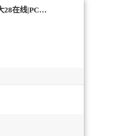
比特币28预测 易记网址:28yc.com 加拿大PC预测网-加拿大28在线|PC预测结果咪牌|加拿大28预测_极致火热优质的免费预测