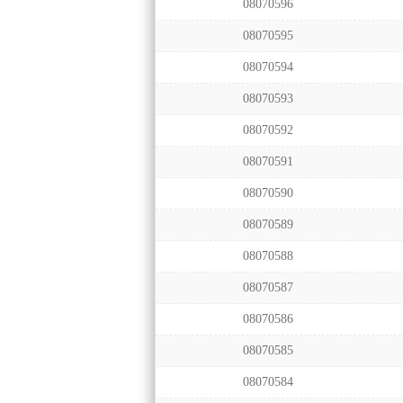
08070596
08070595
08070594
08070593
08070592
08070591
08070590
08070589
08070588
08070587
08070586
08070585
08070584