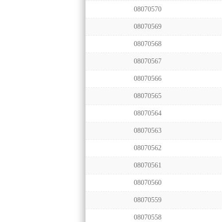
08070570
08070569
08070568
08070567
08070566
08070565
08070564
08070563
08070562
08070561
08070560
08070559
08070558