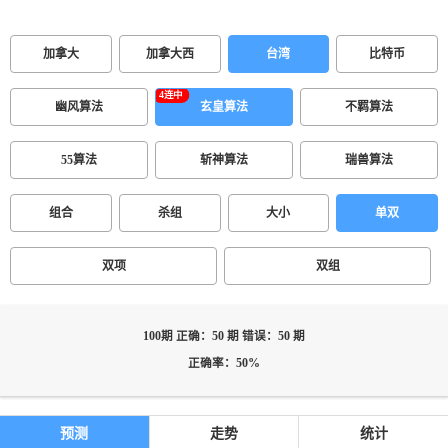
加拿大
加拿大西
台湾
比特币
幽风算法
玄皇算法
不羁算法
55算法
斩神算法
瑞兽算法
组合
杀组
大小
单双
双项
双组
100期 正确：50 期 错误：50 期
正确率：50%
预测
走势
统计