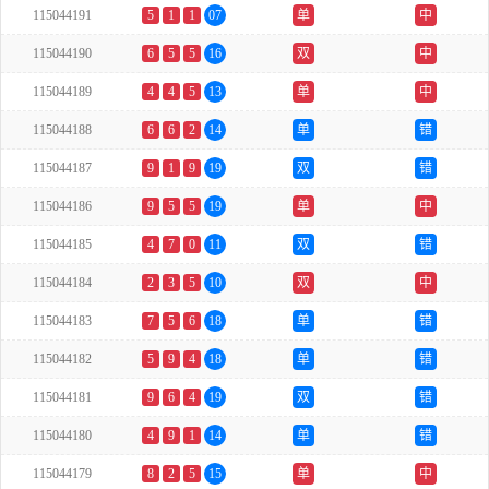
115044191
5
1
1
07
单
中
115044190
6
5
5
16
双
中
115044189
4
4
5
13
单
中
115044188
6
6
2
14
单
错
115044187
9
1
9
19
双
错
115044186
9
5
5
19
单
中
115044185
4
7
0
11
双
错
115044184
2
3
5
10
双
中
115044183
7
5
6
18
单
错
115044182
5
9
4
18
单
错
115044181
9
6
4
19
双
错
115044180
4
9
1
14
单
错
115044179
8
2
5
15
单
中