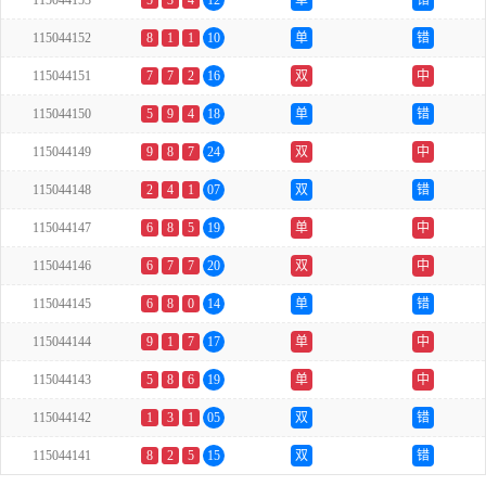
115044153
5
3
4
12
单
错
115044152
8
1
1
10
单
错
115044151
7
7
2
16
双
中
115044150
5
9
4
18
单
错
115044149
9
8
7
24
双
中
115044148
2
4
1
07
双
错
115044147
6
8
5
19
单
中
115044146
6
7
7
20
双
中
115044145
6
8
0
14
单
错
115044144
9
1
7
17
单
中
115044143
5
8
6
19
单
中
115044142
1
3
1
05
双
错
115044141
8
2
5
15
双
错