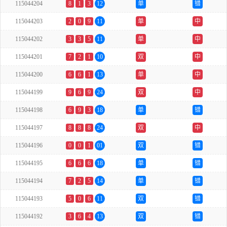
115044204
8
1
3
12
单
错
115044203
2
0
9
11
单
中
115044202
3
3
5
11
单
中
115044201
7
2
1
10
双
中
115044200
6
6
1
13
单
中
115044199
9
6
9
24
双
中
115044198
6
9
3
18
单
错
115044197
8
8
8
24
双
中
115044196
0
0
1
01
双
错
115044195
6
6
6
18
单
错
115044194
7
2
5
14
单
错
115044193
5
0
6
11
双
错
115044192
3
6
4
13
双
错