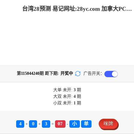
台湾28预测 易记网址:28yc.com 加拿大PC预测网-加拿大28在线|PC预测结果咪牌|加拿大28预测_极致火热优质的免费预测
第
115044240
期 距下期:
开奖中
广告开关：
大单
未开:
3
期
大双
未开:
4
期
小双
未开:
1
期
4
0
3
07
小
单
咪牌
+
+
=
-