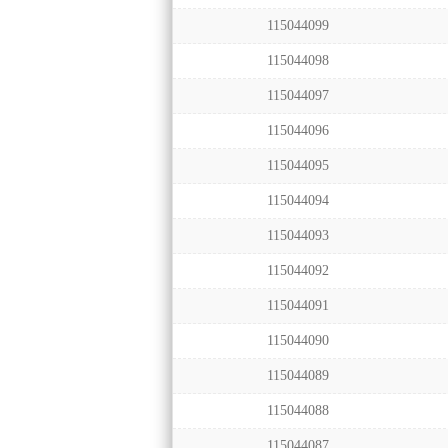
115044099
115044098
115044097
115044096
115044095
115044094
115044093
115044092
115044091
115044090
115044089
115044088
115044087