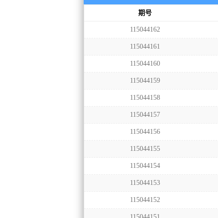
期号
115044162
115044161
115044160
115044159
115044158
115044157
115044156
115044155
115044154
115044153
115044152
115044151