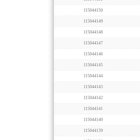
115044150
115044149
115044148
115044147
115044146
115044145
115044144
115044143
115044142
115044141
115044140
115044139