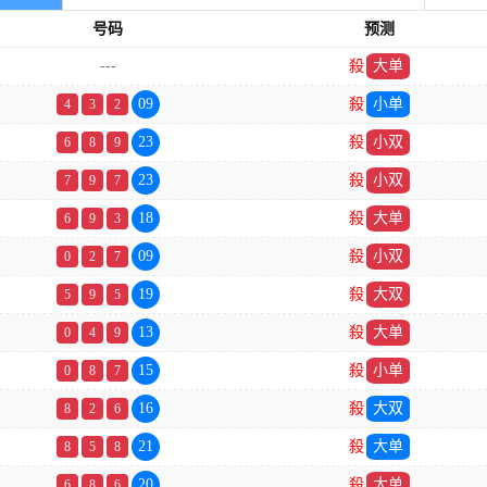
号码
预测
---
殺
大单
09
殺
小单
4
3
2
23
殺
小双
6
8
9
23
殺
小双
7
9
7
18
殺
大单
6
9
3
09
殺
小双
0
2
7
19
殺
大双
5
9
5
13
殺
大单
0
4
9
15
殺
小单
0
8
7
16
殺
大双
8
2
6
21
殺
大单
8
5
8
20
殺
大单
6
8
6