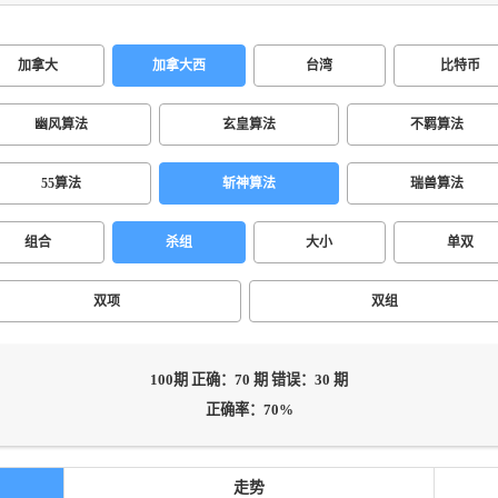
加拿大
加拿大西
台湾
比特币
幽风算法
玄皇算法
不羁算法
55算法
斩神算法
瑞兽算法
组合
杀组
大小
单双
双项
双组
100期 正确：70 期 错误：30 期
正确率：70%
走势