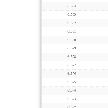
61584
61583
61582
61581
61580
61579
61578
61577
61576
61575
61574
61573
61572