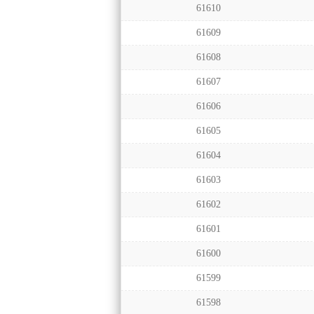
61610
61609
61608
61607
61606
61605
61604
61603
61602
61601
61600
61599
61598