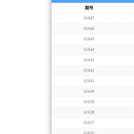
期号
61647
61646
61645
61644
61643
61642
61641
61640
61639
61638
61637
61636