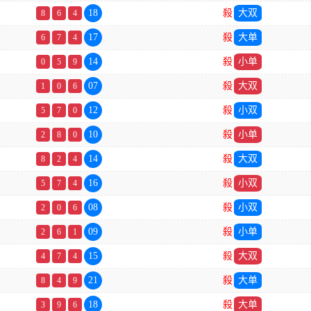
18
殺
大双
8
6
4
17
殺
大单
6
7
4
14
殺
小单
0
5
9
07
殺
大双
1
0
6
12
殺
小双
5
7
0
10
殺
小单
2
8
0
14
殺
大双
8
2
4
16
殺
小双
5
7
4
08
殺
小双
2
0
6
09
殺
小单
2
6
1
15
殺
大双
4
7
4
21
殺
大单
8
4
9
18
殺
大单
3
9
6