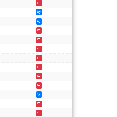
中
错
错
中
中
中
中
中
中
中
错
中
中