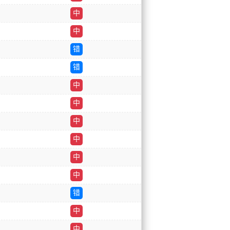
中
中
错
错
中
中
中
中
中
中
错
中
中