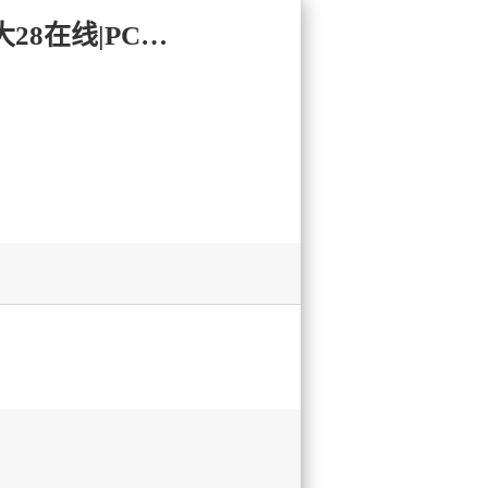
比特币28预测 易记网址:28yc.com 加拿大PC预测网-加拿大28在线|PC预测结果咪牌|加拿大28预测_极致火热优质的免费预测