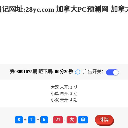
第
08091075
期 距下期:
00
分
20
秒
广告开关：
大双
未开:
2
期
小单
未开:
5
期
小双
未开:
4
期
8
+
7
+
6
=
21
-
大
单
咪牌