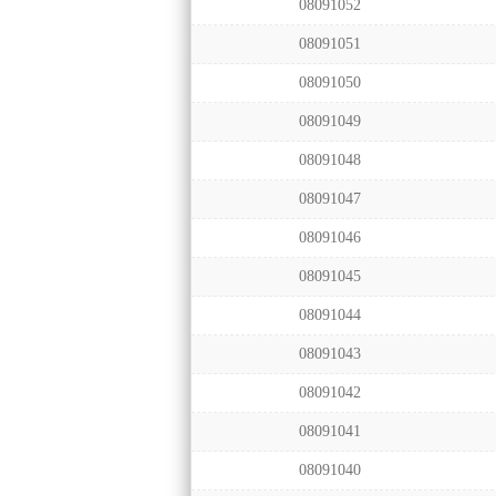
08091052
08091051
08091050
08091049
08091048
08091047
08091046
08091045
08091044
08091043
08091042
08091041
08091040