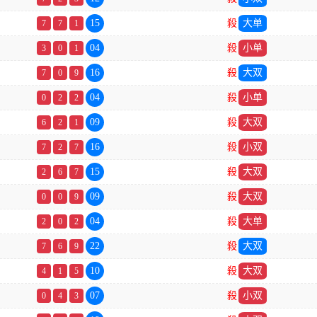
15
殺
大单
7
7
1
04
殺
小单
3
0
1
16
殺
大双
7
0
9
04
殺
小单
0
2
2
09
殺
大双
6
2
1
16
殺
小双
7
2
7
15
殺
大双
2
6
7
09
殺
大双
0
0
9
04
殺
大单
2
0
2
22
殺
大双
7
6
9
10
殺
大双
4
1
5
07
殺
小双
0
4
3