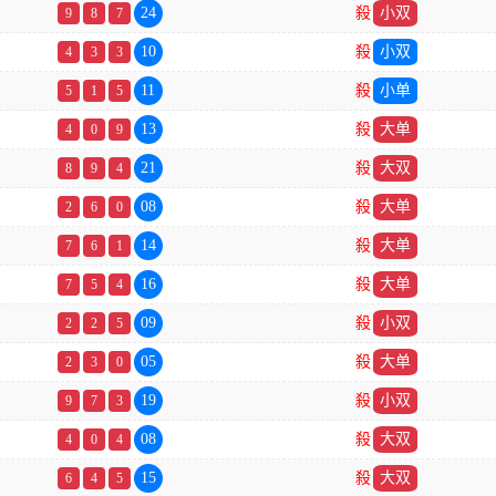
24
殺
小双
9
8
7
10
殺
小双
4
3
3
11
殺
小单
5
1
5
13
殺
大单
4
0
9
21
殺
大双
8
9
4
08
殺
大单
2
6
0
14
殺
大单
7
6
1
16
殺
大单
7
5
4
09
殺
小双
2
2
5
05
殺
大单
2
3
0
19
殺
小双
9
7
3
08
殺
大双
4
0
4
15
殺
大双
6
4
5