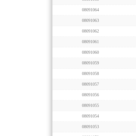
08091064
08091063
08091062
08091061
08091060
08091059
08091058
08091057
08091056
08091055
08091054
08091053