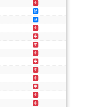
中
错
错
中
中
中
中
中
中
中
中
中
中