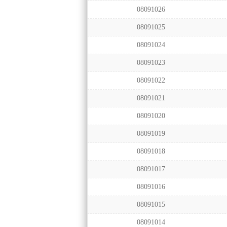
08091026
08091025
08091024
08091023
08091022
08091021
08091020
08091019
08091018
08091017
08091016
08091015
08091014